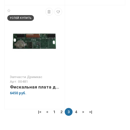
УСПЕЙ КУПИТЬ
Запчасти Дримкас
Арт: 00481
Фискальная плата для Вики Принт 80 Плюс
6450 руб.
|<
<
1
2
3
4
>
>|