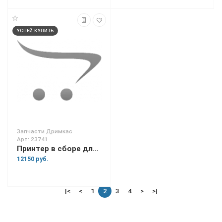
УСПЕЙ КУПИТЬ
Запчасти Дримкас
Арт: 23741
Принтер в сборе для Вики Tower 10
12150 руб.
|<
<
1
2
3
4
>
>|