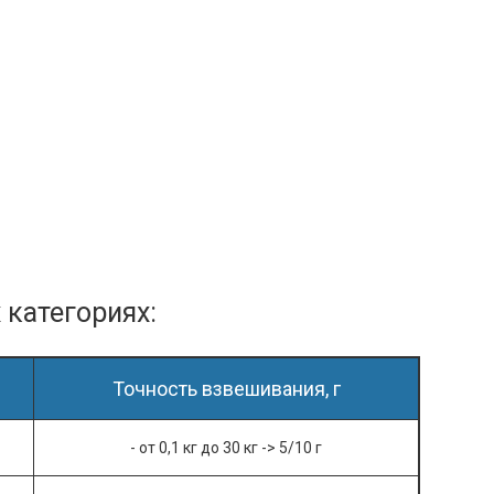
категориях:
Точность взвешивания, г
- от 0,1 кг до
30
кг ->
5/10
г