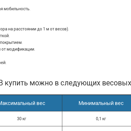
ая мобильность.
а на расстоянии до 1 м от весов).
ткой.
 покрытием.
и от модификации.
рей.
PB
купить можно в следующих весовых 
Максимальный вес
Минимальный вес
30 кг
0,1 кг