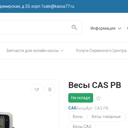
димирская, д.33, корп.1
sale@kassa77.ru
Информация
Запчасти для онлайн кассы
Услуги Сервисного Центра
Весы CAS PB
На складе
CAS
Весы
Арт: CAS PB
Весы
Весы товарные
Весы CAS