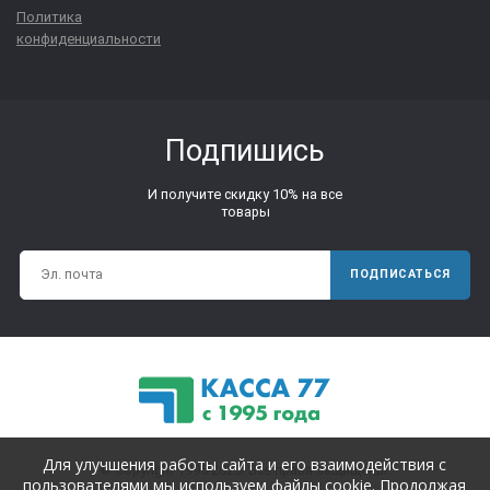
Политика
конфиденциальности
Подпишись
И получите скидку 10% на все
товары
ПОДПИСАТЬСЯ
Для улучшения работы сайта и его взаимодействия с
© Copyright 1995-2025. Все права защищены.
пользователями мы используем файлы cookie. Продолжая