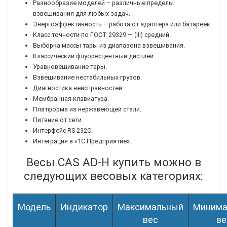
Разнообразие моделей – различные пределы
взвешивания для любых задач.
Энергоэффективность – работа от адаптера или батареек.
Класс точности по ГОСТ 29329 — (III) средний.
Выборка массы тары из диапазона взвешивания.
Классический флуоресцентный дисплей.
Уравновешивание тары.
Взвешивание нестабильных грузов.
Диагностика неисправностей.
Мембранная клавиатура.
Платформа из нержавеющей стали.
Питание от сети.
Интерфейс RS-232С.
Интеграция в «1С:Предприятие».
Весы CAS AD-H
купить можно в
следующих весовых категориях:
Модель
Индикатор
Максимальный
Минима
вес
ве