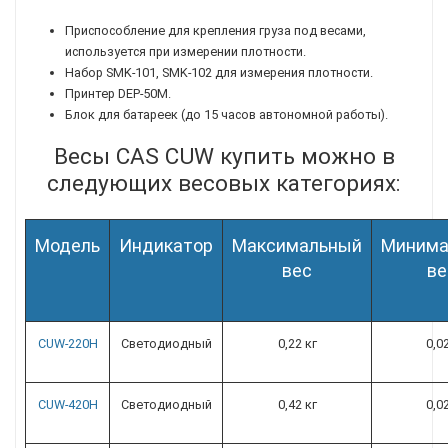
Приспособление для крепления груза под весами,
используется при измерении плотности.
Набор SMK-101, SMK-102 для измерения плотности.
Принтер DEP-50M.
Блок для батареек (до 15 часов автономной работы).
Весы CAS CUW
купить можно в
следующих весовых категориях:
Модель
Индикатор
Максимальный
Минима
вес
ве
CUW-220H
Светодиодный
0,22 кг
0,0
CUW-420H
Светодиодный
0,42 кг
0,0