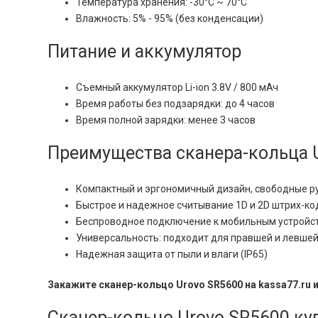
Температура хранения: -30°C ~ 70°C
Влажность: 5% - 95% (без конденсации)
Питание и аккумулятор
Съемный аккумулятор Li-ion 3.8V / 800 мАч
Время работы без подзарядки: до 4 часов
Время полной зарядки: менее 3 часов
Преимущества сканера-кольца 
Компактный и эргономичный дизайн, свободные ру
Быстрое и надежное считывание 1D и 2D штрих-ко
Беспроводное подключение к мобильным устройс
Универсальность: подходит для правшей и левшей
Надежная защита от пыли и влаги (IP65)
Закажите сканер-кольцо Urovo SR5600 на kassa77.ru 
Сканер-кольцо Urovo SR5600 ку