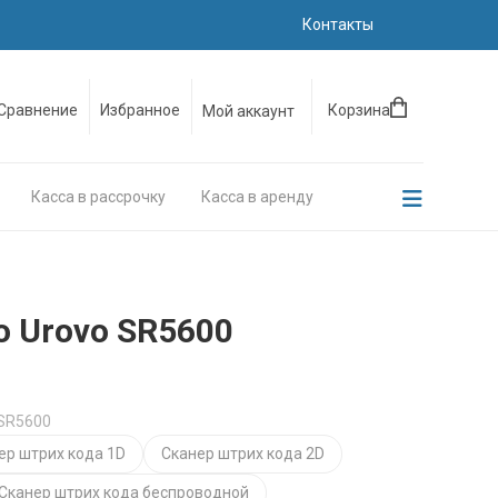
Контакты
Сравнение
Избранное
Корзина
Мой аккаунт
Касса в рассрочку
Касса в аренду
о Urovo SR5600
 SR5600
ер штрих кода 1D
Сканер штрих кода 2D
Сканер штрих кода беспроводной