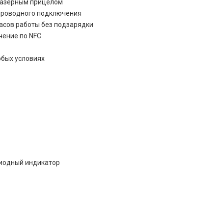
 лазерным прицелом
еспроводного подключения
 часов работы без подзарядки
чение по NFC
юбых условиях
диодный индикатор