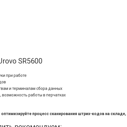
Urovo SR5600
ки при работе
дов
твам и терминалам сбора данных
, возможность работы в перчатках
и оптимизируйте процесс сканирования штрих-кодов на складе, 
пить рекомендуем: