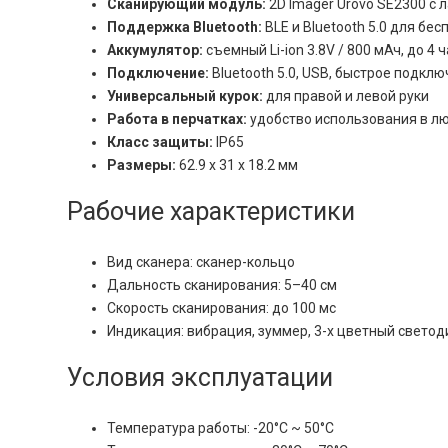
Сканирующий модуль:
2D Imager Urovo SE2300 с
Поддержка Bluetooth:
BLE и Bluetooth 5.0 для б
Аккумулятор:
съемный Li-ion 3.8V / 800 мАч, до 4
Подключение:
Bluetooth 5.0, USB, быстрое подклю
Универсальный курок:
для правой и левой руки
Работа в перчатках:
удобство использования в л
Класс защиты:
IP65
Размеры:
62.9 x 31 x 18.2 мм
Рабочие характеристики
Вид сканера: сканер-кольцо
Дальность сканирования: 5–40 см
Скорость сканирования: до 100 мс
Индикация: вибрация, зуммер, 3-х цветный свето
Условия эксплуатации
Температура работы: -20°C ~ 50°C