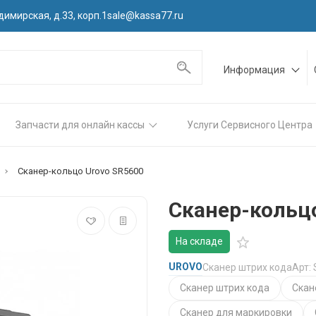
димирская, д.33, корп.1
sale@kassa77.ru
Информация
Запчасти для онлайн кассы
Услуги Сервисного Центра
Сканер-кольцо Urovo SR5600
Сканер-кольц
На складе
UROVO
Сканер штрих кода
Арт:
Сканер штрих кода
Скан
Сканер для маркировки