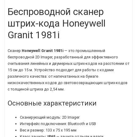
Беспроводной сканер
штрих-кода Honeywell
Granit 1981i
Сканер
Honeywell Granit 1981i
— это промышленный
беспроводной 2D Imager, разработанный для эффективного
считывания линейных и двумерных штрих-кодов на расстоянии от
15 см до 15 м. Устройство подходит для работы с кодами
различного качества: от напечатанных на бумаге
низкокачественных кодов до световозвращающих штрих-кодов
с толщиной штриха до 2,54 мм.
Основные характеристики
Сканирующий модуль: 2D Imager
Интерфейс подключения: Bluetooth и USB
Вес и размер: 133 x 75 x 195 мм
Класс защиты:
IP65
— защита от пыли и влаги