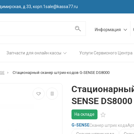
димирская, д.33, корп.1
sale@kassa77.ru
Информация
Запчасти для онлайн кассы
Услуги Сервисного Центра
NSE
Стационарный сканер штрих-кодов G-SENSE DS8000
Стационарный
SENSE DS8000
На складе
G-SENSE
Сканер штрих кода
Арт