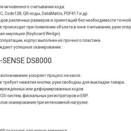
ля мгновенного считывания кода.
 Code128, QR-коды, DataMatrix, PDF417 и др.
одов различных размеров и ориентаций без необходимости точной
е происходит при появлении объекта в зоне считывания, руки опе
ая эмуляция (Keyboard Wedge).
сплуатации, корпус выполнен из прочного пластика.
рждают успешное сканирование.
G-SENSE DS8000
спознавание ускоряет процесс на кассе.
 требует нажатия кнопки, руки свободны для выкладки товара.
овреждённых или деформированных кодов.
OS-систем, фискальных регистраторов и ERP.
лов сканирования при интенсивной нагрузке.
00 подходит для использования в: