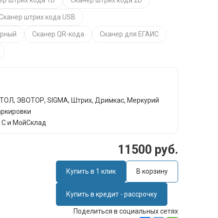
ер штрих кода 1D
Сканер штрих кода 2D
Сканер штрих кода USB
арный
Сканер QR-кода
Сканер для ЕГАИС
АТОЛ, ЭВОТОР, SIGMА, Штрих, Дримкас, Меркурий
аркировки
1С и МойСклад
11500 руб.
Купить в 1 клик
В корзину
Купить в кредит - рассрочку
Поделиться в социальных сетях