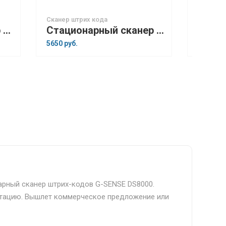
Сканер штрих кода
Сканер 
Беспроводной сканер штрих-кодов G-SENSE IS1402BT HD 2D
Стационарный сканер штрих-кодов G-SENSE DS6000
5650 руб.
11500 ру
арный сканер штрих-кодов G-SENSE DS8000.
тацию. Вышлет коммерческое предложение или