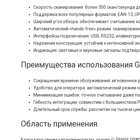
Скорость сканирования: более 300 скан/секунда д
Поддержка всех популярных форматов: EAN-13, UPC,
Широкий угол обзора: обеспечивает считывание к
Автоматический «hands-free» режим: сканировани
Интерфейсы подключения: USB, RS232, клавиатурн
Надёжная конструкция: устойчив к интенсивной эк
Индикация: световые и звуковые сигналы подтве
Преимущества использования 
Сокращение времени обслуживания: мгновенное ра
Удобство для оператора: автоматический режим не
Минимизация ошибок: точное считывание даже п
Гибкость интеграции: совместим с большинством P
Длительный срок службы: рассчитан на тысячи цик
Область применения
Благодаря своим характеристикам, сканер G-SENSE DS80