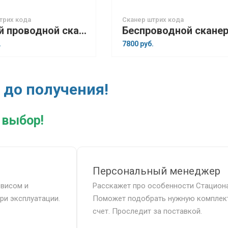
трих кода
Сканер штрих кода
Ручной проводной сканер штрих-кодов G-SENSE IS1402HD 2D
.
7800 руб.
 до получения!
 выбор!
Персональный менеджер
рвисом и
Расскажет про особенности Стацион
ри эксплуатации.
Поможет подобрать нужную комплек
счет. Проследит за поставкой.