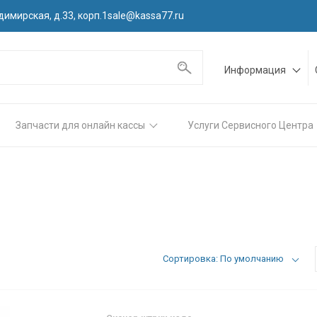
димирская, д.33, корп.1
sale@kassa77.ru
Информация
Запчасти для онлайн кассы
Услуги Сервисного Центра
Сортировка: По умолчанию