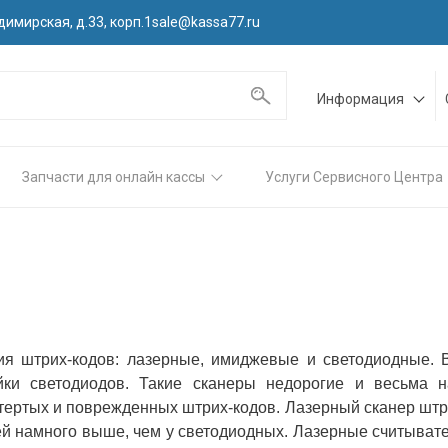
димирская, д.33, корп.1
sale@kassa77.ru
Информация
Запчасти для онлайн кассы
Услуги Сервисного Центра
ия штрих-кодов: лазерные, имиджевые и светодиодные.
йки светодиодов. Такие сканеры недорогие и весьма 
тертых и поврежденных штрих-кодов. Лазерный сканер штр
ей намного выше, чем у светодиодных. Лазерные считывате