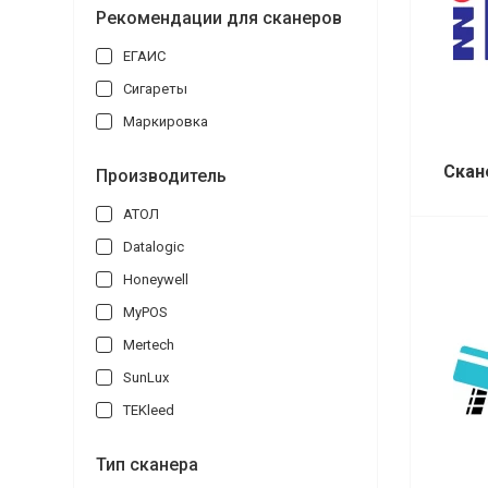
Рекомендации для сканеров
ЕГАИС
Сигареты
Маркировка
Скан
Производитель
АТОЛ
Datalogic
Honeywell
MyPOS
Mertech
SunLux
TEKleed
Тип сканера