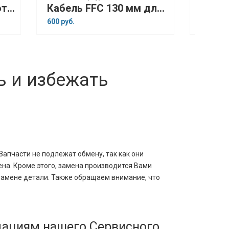
Аккумулятор для Эвотор 5i
Кабель FFC 130 мм для Меркурий 185Ф
600 руб.
200 руб.
ь и избежать
 Запчасти не подлежат обмену, так как они
на. Кроме этого, замена производится Вами
замене детали. Также обращаем внимание, что
ндациям нашего Сервисного