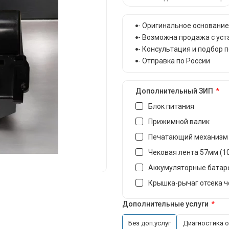
- Оригинальное основание
- Возможна продажа с уст
- Консультация и подбор п
- Отправка по России
Дополнительный ЗИП
Блок питания
Прижимной валик
Печатающий механизм
Чековая лента 57мм (1
Аккумуляторные батаре
Крышка-рычаг отсека ч
Дополнительные услуги
Без доп.услуг
Диагностика о