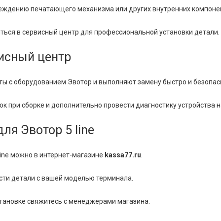
еждению печатающего механизма или других внутренних компонен
иться в сервисный центр для профессиональной установки детали.
висный центр
ы с оборудованием Эвотор и выполняют замену быстро и безопас
 при сборке и дополнительно провести диагностику устройства н
ля Эвотор 5 line
line можно в интернет-магазине
kassa77.ru
.
сти детали с вашей моделью терминала.
становке свяжитесь с менеджерами магазина.