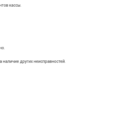
тов кассы.
но.
а наличие других неисправностей.