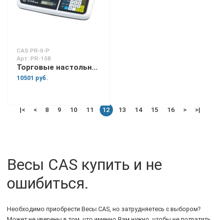
CAS PR-II-P
Арт: PR-15B
Торговые настольные весы PR-15B
10501 руб.
|<
<
8
9
10
11
12
13
14
15
16
>
>|
Весы CAS купить и не
ошибиться.
Необходимо приобрести Весы CAS, но затрудняетесь с выбором?
Может не уверены в том, что именно Вам нужно, чтобы не потратить