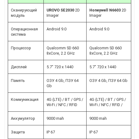
Сканирующий
UROVO SE2030
2D
Honeywell N6603
2D
модуль
Imager
Imager
Операционная
Android 9.0
Android 9.0
система
Процессор
Qualcomm SD 660
Qualcomm SD 660
8хCore, 2.2 GHz
8хCore, 2.2 GHz
Дисплей
5.7" 720 x 1440
5.7" 720 x 1440
Память
ОЗУ 4 Gb, ПЗУ 64
ОЗУ 4 Gb, ПЗУ 64 Gb
Gb
Коммуникация
4G (LTE) / BT / GPS /
4G (LTE) / BT / GPS /
Wi-Fi / NFC / RFID
Wi-Fi / NFC / RFID /
Аккумулятор
9000 mah
9000 mah
Защита
IP 67
IP 67