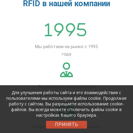
RFID в нашей компании
Мы работаем на рынке с 1995
года
За клиентом закрепляется
Для улучшения работы сайта и его взаимодействия с
персональный менеджер
пользователями мы используем файлы cookie. Продолжая
работу с сайтом, Вы разрешаете использование cookie-
файлов. Вы всегда можете отключить файлы cookie в
настройках Вашего браузера.
ПРИНЯТЬ
Оперативно отработаем заказ и