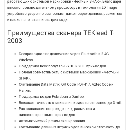
работающих с системой маркировки «Честный ЗНАК». Благодаря
высокопроизводительному процессору и технологии 2D Image
устройство уверенно распознает даже поврежденные, размытые
и плохо напечатанные штрих-коды.
Преимущества сканера TEKleed T-
2003
Беспроводное подключение через Bluetooth и 2.4G
Wireless.
Поддержка всех популярных 1D и 2D штрих-кодов.
Полная совместимость с системой маркировки «Честный
ЗНАК».
Считывание Data Matrix, QR Code, PDF417, Aztec Code и
Hanxin.
Поддержка кодов Febraban и Danfee.
Высокая точность считывания кодов плотностью до 3 mil.
Распознавание поврежденных, размытых и
низкоконтрастных штрих-кодов.
Автоматический режим сканирования.
Считывание длинных штрих-кодов высокой плотности до