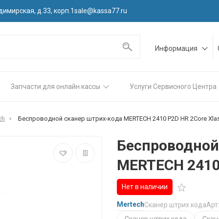
димирская, д.33, корп.1
sale@kassa77.ru
Информация
Запчасти для онлайн кассы
Услуги Сервисного Центра
ch
Беспроводной сканер штрих-кода MERTECH 2410 P2D HR 2Core Xla
Беспроводной
MERTECH 2410 
Нет в наличии
Mertech
Сканер штрих кода
Арт