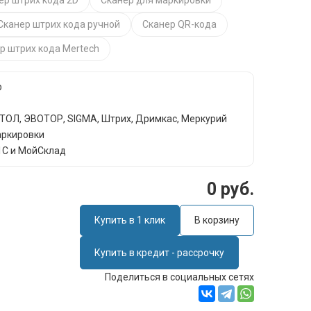
ер штрих кода 2D
Сканер для маркировки
Сканер штрих кода ручной
Сканер QR-кода
р штрих кода Mertech
р
АТОЛ, ЭВОТОР, SIGMА, Штрих, Дримкас, Меркурий
аркировки
1С и МойСклад
0 руб.
Купить в 1 клик
В корзину
Купить в кредит - рассрочку
Поделиться в социальных сетях