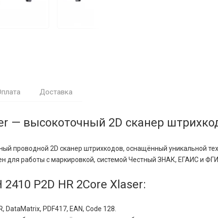
Оплата
Доставка
er — высокоточный 2D сканер штрихкод
ьный проводной 2D сканер штрихкодов, оснащённый уникальной те
лен для работы с маркировкой, системой Честный ЗНАК, ЕГАИС и Ф
410 P2D HR 2Core Xlaser:
, DataMatrix, PDF417, EAN, Code 128.