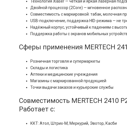
Технология Xlaser — чёткая и яркая лазерная под
Двойной процессор (2Core) — мгновенное распоз
Совместимость с маркировкой: табак, молочная про
USB-подключение, поддержка HID-режима — не треб
Надёжный корпус, устойчивый к падениям с высоты
Поддержка работы с экранов мобильных устройств
Сферы применения MERTECH 2410 
Розничная торговля и супермаркеты
Склады и логистика
Аптеки и медицинские учреждения
Магазины с маркированной продукцией
Точки выдачи заказов и курьерские службы
Совместимость MERTECH 2410 P2D
Работает с:
ККТ: Атол, Штрих-М, Меркурий, Эвотор, Касби