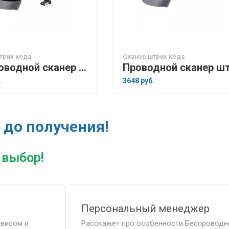
трих кода
Сканер штрих кода
Беспроводной сканер штрих-кода MERTECH CL-1300 GS BLE Dongle P2D USB
.
3648 руб.
 до получения!
 выбор!
Персональный менеджер
рвисом и
Расскажет про особенности Беспроводн