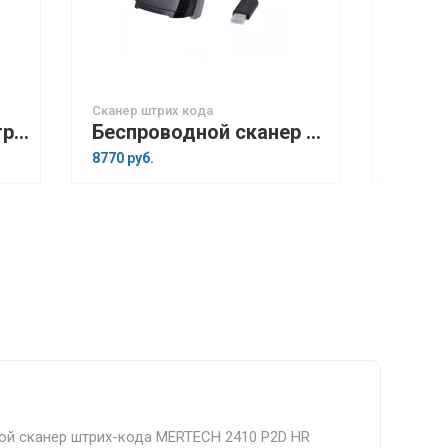
Сканер штрих кода
Сканер 
Проводной сканер штрих-кода MERTECH 1300 GS P2D
Беспроводной сканер штрих-кода MERTECH CL-2410 BLE Dongle P2D USB
8770 руб.
0 руб.
ой сканер штрих-кода MERTECH 2410 P2D HR