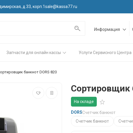
димирская, д.33, корп.1
sale@kassa77.ru
Информация
Запчасти для онлайн кассы
Услуги Сервисного Центра
ортировщик банкнот DORS 820
Сортировщик 
На складе
DORS
Счетчик банкнот
Счетчик банкнот
Счетчи