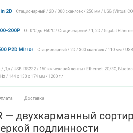
in 2D
Стационарный /
2D /
300 скан/сек /
250 мм /
USB (Virtual C
000-200P
От 0°C до +50°C /
Стационарный /
1, 2D /
Gigabit Etherne
00 P2D Mirror
Стационарный /
2D /
300 скан/сек /
110 мм /
USB
 /
Да /
USB, RS232 /
150 км чековой ленты /
Ethernet, 2G/3G, Blueto
 Hz /
144 х 130 х 174 мм /
1200 г /
Оплата
Доставка
R — двухкарманный сортир
еркой подлинности