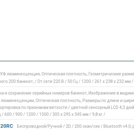
 УФ люминесценция, Оптическая плотность, Геометрические разме
ого 200 банкнот, /
От сети 220 В / 50 Гц /
1200 /
261 x 238 x 232 мм 
рка и сохранение серийных номеров банкнот, Изображение в видимо
 люминесценции, Оптическая плотность, Размеры по длине и шири
ортировка по признакам ветхости /
цветной сенсорный LCD 4,3 дю
ц /
600 / 900 / 1200 / 1500 /
305 x 295 x 345 мм /
9,8 кг /
020RC
Беспроводной/Ручной /
2D /
200 скан/сек /
Bluetooth v4.0,