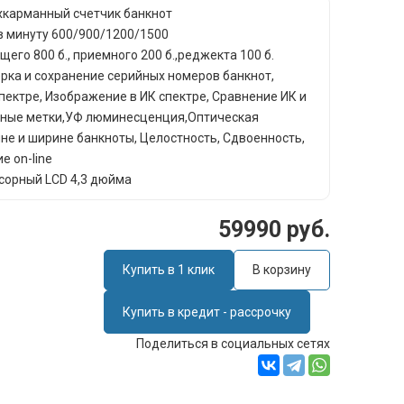
хкарманный счетчик банкнот
 в минуту 600/900/1200/1500
его 800 б., приемного 200 б.,реджекта 100 б.
ерка и сохранение серийных номеров банкнот,
ектре, Изображение в ИК спектре, Сравнение ИК и
тные метки,УФ люминесценция,Оптическая
не и ширине банкноты, Целостность, Сдвоенность,
 on-line
нсорный LCD 4,3 дюйма
59990 руб.
Купить в 1 клик
В корзину
Купить в кредит - рассрочку
Поделиться в социальных сетях