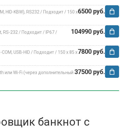
6500 руб.
OM, HID-KBW), RS232 /
Подходит /
150 x
104990 руб.
t, RS-232 /
Подходит /
IP67 /
7800 руб.
-COM, USB-HID /
Подходит /
150 х 85 х
37500 руб.
oth или Wi-Fi (через дополнительный
овщик банкнот с