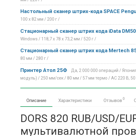
Настольный сканер штрих-кода SPACE Pengu
100 x 82 мм /
200 г /
Стационарный сканер штрих кода iData DM5
Windows /
118,7 x 78 x 73,2 мм /
520 г /
Стационарный сканер штрих кода Mertech 85
80 мм /
280 г /
Принтер Атол 25Ф
Да, 2 000 000 операций /
Япония
модуль) /
250 мм/сек /
80 мм / 57 мм термо /
АС 220 В, 50
0
Описание
Характеристики
Отзывов
DORS 820 RUB/USD/EU
мультивалютной пров