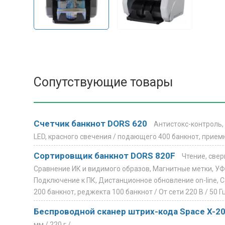
Сопутствующие товары
Счетчик банкнот DORS 620
Антистокс-контроль,
LED, красного свечения /
подающего 400 банкнот, приемн
Сортировщик банкнот DORS 820F
Чтение, све
Сравнение ИК и видимого образов, Магнитные метки, УФ
Подключение к ПК, Дистанционное обновление on-line, С
200 банкнот, реджекта 100 банкнот /
От сети 220 В / 50 Г
Беспроводной сканер штрих-кода Space X-2
мм /
220 г /