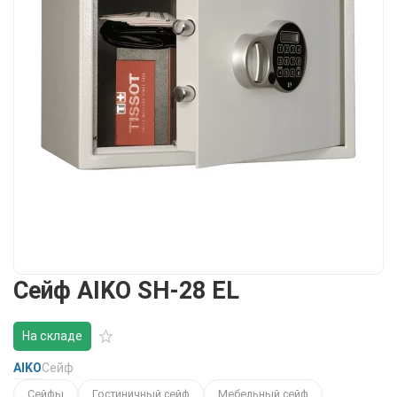
Сейф AIKO SH-28 EL
На складе
AIKO
Сейф
Сейфы
Гостиничный сейф
Мебельный сейф