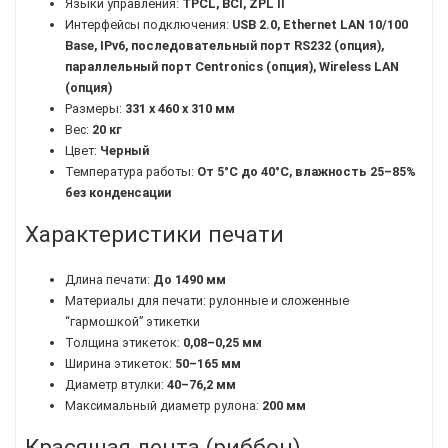
Языки управления:
TPCL, BCI, ZPL II
Интерфейсы подключения:
USB 2.0, Ethernet LAN 10/100
Base, IPv6, последовательный порт RS232 (опция),
параллельный порт Centronics (опция), Wireless LAN
(опция)
Размеры:
331 x 460 x 310 мм
Вес:
20 кг
Цвет:
Черный
Температура работы:
От 5°C до 40°C, влажность 25–85%
без конденсации
Характеристики печати
Длина печати:
До 1490 мм
Материалы для печати: рулонные и сложенные
“гармошкой” этикетки
Толщина этикеток:
0,08–0,25 мм
Ширина этикеток:
50–165 мм
Диаметр втулки:
40–76,2 мм
Максимальный диаметр рулона:
200 мм
Красящая лента (риббон)