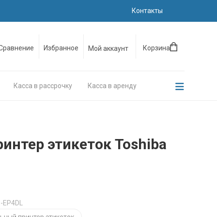
Контакты
Сравнение
Избранное
Корзина
Мой аккаунт
Касса в рассрочку
Касса в аренду
интер этикеток Toshiba
B-EP4DL