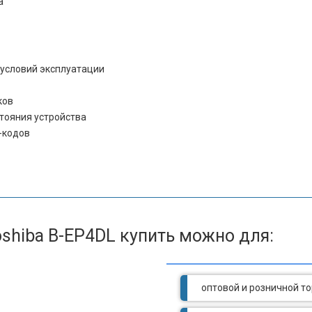
a
 условий эксплуатации
ков
тояния устройства
-кодов
shiba B-EP4DL купить можно для:
оптовой и розничной т