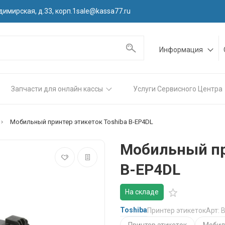
димирская, д.33, корп.1
sale@kassa77.ru
Информация
Запчасти для онлайн кассы
Услуги Сервисного Центра
Мобильный принтер этикеток Toshiba B-EP4DL
Мобильный пр
B-EP4DL
На складе
Toshiba
Принтер этикеток
Арт: 