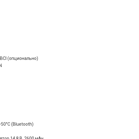
 BCI (опционально)
N
50°C (Bluetooth)
тор 14,8 В, 2600 мАч