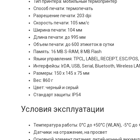
Тип принтера: мобильный термопринтер
Способ печати: термопечать
Разрешение печати: 203 dpi
Скорость печати: 105 мм/с
Ширина печати: 104 мм
Длина печати: до 995 мм
Объем печати: до 600 этикеток в сутки
Память: 16 MB S-RAM, 8 MB Flash
Языки управления: TPCL, LABEL, RECEIPT, ESC/POS,
Интерфейсы: IrDA, USB, Serial, Bluetooth, Wireless LA
Размеры: 150 x 145 x 75 мм
Вес: 860 г
Цвет: черный и серый
Стандарт защиты: IP54
Условия эксплуатации
Температура работы: 0°C до +50°C (WLAN), -5°C до +
Датчики: на отражение, на просвет
Основной элемент питания: литий-ионный аккумуля