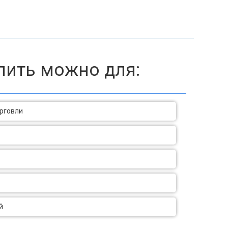
пить можно для:
орговли
й