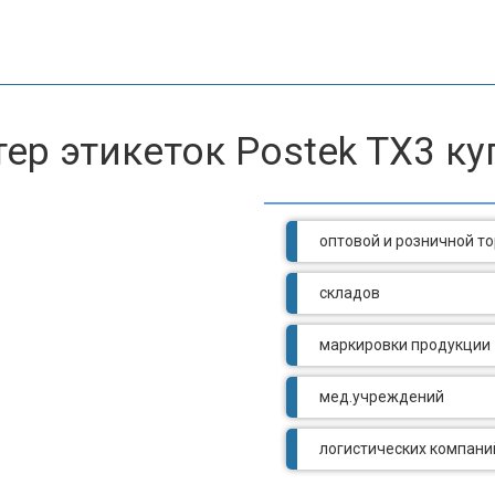
р этикеток Postek TX3
ку
оптовой и розничной т
складов
маркировки продукции
мед.учреждений
логистических компани