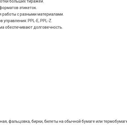
отки больших тиражей.
форматов этикеток.
я работы с разными материалами.
 управления: PPL-E, PPL-Z.
ма обеспечивают долговечность.
вная, фальцовка, бирки, билеты на обычной бумаге или термобумаг