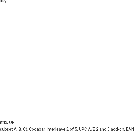
ожку
rix, QR
bset A, B, C), Codabar, Interleave 2 of 5, UPC A/E 2 and 5 add-on, E