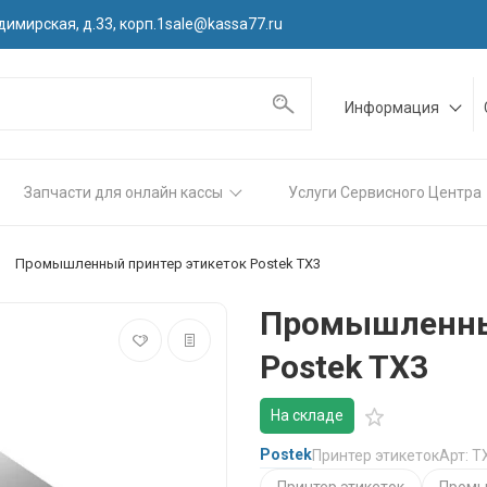
димирская, д.33, корп.1
sale@kassa77.ru
Информация
Запчасти для онлайн кассы
Услуги Сервисного Центра
Промышленный принтер этикеток Postek TX3
Промышленны
Postek TX3
На складе
Postek
Принтер этикеток
Арт: T