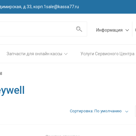
димирская, д.33, корп.1
sale@kassa77.ru
Информация
Запчасти для онлайн кассы
Услуги Сервисного Центра
ll
ywell
Сортировка: По умолчанию