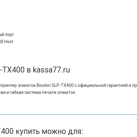
ый порт
SB Host
-TX400 в kassa77.ru
принтер этикеток Bixolon SLP-TX400 с официальной гарантией и 
ая и гибкая система печати этикеток.
X400 купить можно для: