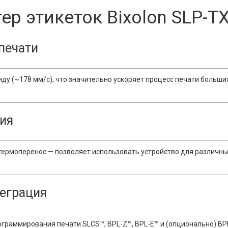
ер этикеток Bixolon SLP-T
печати
нду (~178 мм/с), что значительно ускоряет процесс печати больш
ия
ермоперенос — позволяет использовать устройство для различных
теграция
граммирования печати SLCS™, BPL-Z™, BPL-E™ и (опционально) B