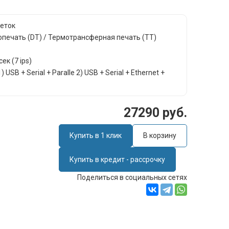
кеток
опечать (DT) / Термотрансферная печать (TT)
ек (7 ips)
SB + Serial + Paralle 2) USB + Serial + Ethernet +
27290 руб.
Купить в 1 клик
В корзину
Купить в кредит - рассрочку
Поделиться в социальных сетях