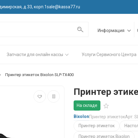
димирская, д.33, корп.1
sale@kassa77.ru
Информация
Запчасти для онлайн кассы
Услуги Сервисного Центра
Принтер этикеток Bixolon SLP-TX400
Принтер этике
На складе
Bixolon
Принтер этикеток
Арт: 
Принтер этикеток
Насто
Принтер этикеток Bixolon