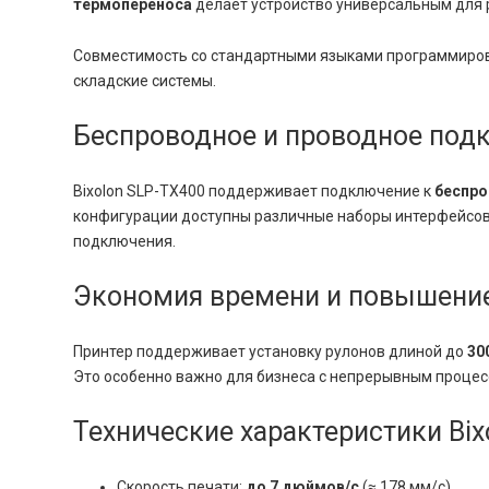
термопереноса
делает устройство универсальным для р
Совместимость со стандартными языками программир
складские системы.
Беспроводное и проводное под
Bixolon SLP-TX400 поддерживает подключение к
беспро
конфигурации доступны различные наборы интерфейсов, 
подключения.
Экономия времени и повышени
Принтер поддерживает установку рулонов длиной до
30
Это особенно важно для бизнеса с непрерывным процес
Технические характеристики Bix
Скорость печати:
до 7 дюймов/с
(≈ 178 мм/с)