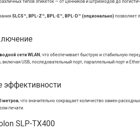
азличных типов этикеток — от ценников и штрихкодов до логисти
ования
SLCS™, BPL-Z™, BPL-E™, BPL-D™ (опционально)
позволяет л
ключение
водной сети WLAN
, что обеспечивает быструю и стабильную пере
включая USB, последовательный порт, параллельный порт и Ether
е эффективности
0 метров
, что значительно сокращает количество замен расходны
сом печати.
olon SLP-TX400