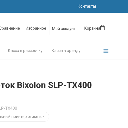
Контакты
Сравнение
Избранное
Корзина
Мой аккаунт
Касса в рассрочку
Касса в аренду
ток Bixolon SLP-TX400
SLP-TX400
льный принтер этикеток