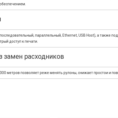
обеспечением.
я
оследовательный, параллельный, Ethernet, USB Host), а также п
рый доступ к печати.
з замен расходников
 300 метров позволяет реже менять рулоны, снижает простои и по