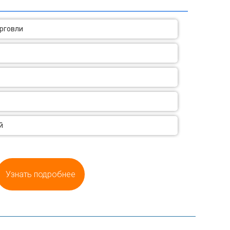
орговли
й
Узнать подробнее