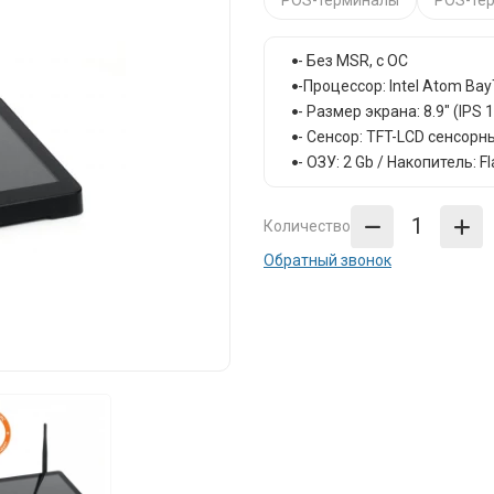
POS-терминалы
POS-те
- Без MSR, с ОС
-Процессор: Intel Atom Bay
- Размер экрана: 8.9" (IPS
- Сенсор: TFT-LCD сенсорн
- ОЗУ: 2 Gb / Накопитель: Fl
Количество
Обратный звонок