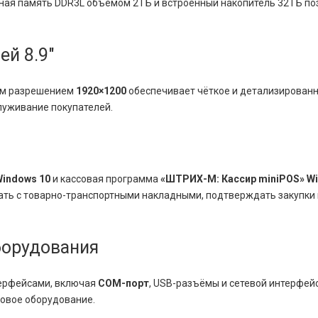
ная память DDR3L объёмом 2 ГБ и встроенный накопитель 32 ГБ по
й 8.9″
им разрешением
1920×1200
обеспечивает чёткое и детализированн
служивание покупателей.
indows 10
и кассовая программа
«ШТРИХ-М: Кассир miniPOS» W
ать с товарно-транспортными накладными, подтверждать закупки 
борудования
ерфейсами, включая
COM-порт
, USB-разъёмы и сетевой интерфей
совое оборудование.