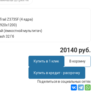
рминалы Штрих-М
Trail Z3735F (4 ядра)
 1920х1200)
ый (ёмкостной мультитач)
ash 32 Гб
20140 руб.
Купить в 1 клик
В корзину
Купить в кредит - рассрочку
Поделиться в социальных сетях