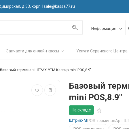
димирская, д.33, корп.1
sale@kassa77.ru
Информация
Запчасти для онлайн кассы
Услуги Сервисного Центра
Базовый терминал ШТРИХ-УТМ Кассир mini POS,8.9"
Базовый тер
mini POS,8.9"
На складе
Штрих-М
POS-терминал
Арт: Ш