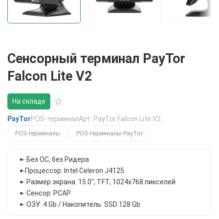
Сенсорный терминал PayTor
Falcon Lite V2
На складе
PayTor
POS-терминал
Арт: PayTor Falcon Lite V2
POS-терминалы
POS-терминалы PayTor
- Без ОС, без Ридера
-Процессор: Intel Celeron J4125
- Размер экрана: 15.0", TFT, 1024x768 пикселей
- Сенсор: PCAP
- ОЗУ: 4 Gb / Накопитель: SSD 128 Gb