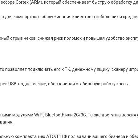
ессоре Cortex (ARM), который обеспечивает быструю обработку д
чно для комфортного обслуживания клиентов в небольших и средни
ный отрыв чеков, снижая риск поломок и повышая удобство экспл
то позволяет подключать его к ПК, денежному ящику, сканеру штр
рез USB-подключение, обеспечивая стабильную работу кассы.
ми модулями Wi-Fi, Bluetooth или 2G/3G. Также доступна версия
вания.
альную комплектацию АТОЛ 11Ф под задачи вашего бизнеса и обе