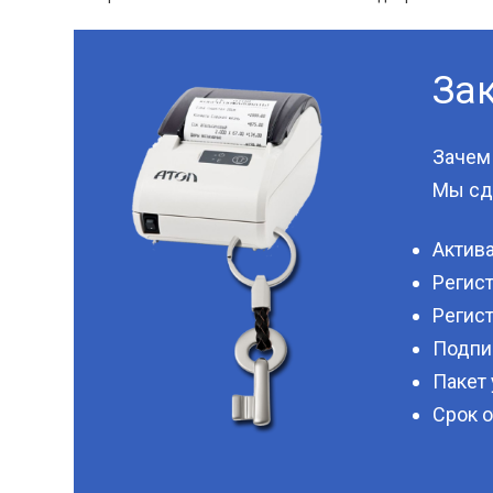
Зак
Зачем 
Мы сде
Актива
Регист
Регис
Подпис
Пакет 
Срок о