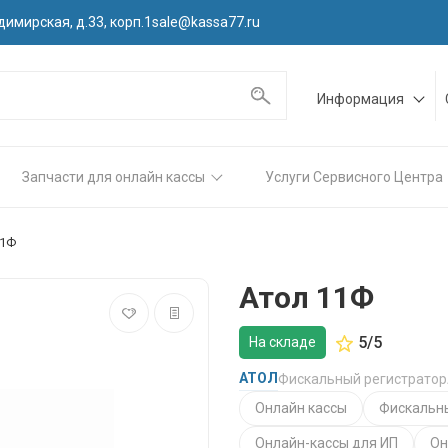
димирская, д.33, корп.1
sale@kassa77.ru
Информация
Запчасти для онлайн кассы
Услуги Сервисного Центра
11Ф
Атол 11Ф
5/5
На складе
АТОЛ
Фискальный регистратор
Онлайн кассы
Фискальн
Онлайн-кассы для ИП
Он