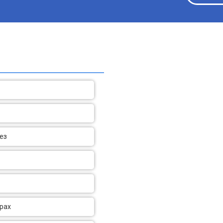
ез
трах