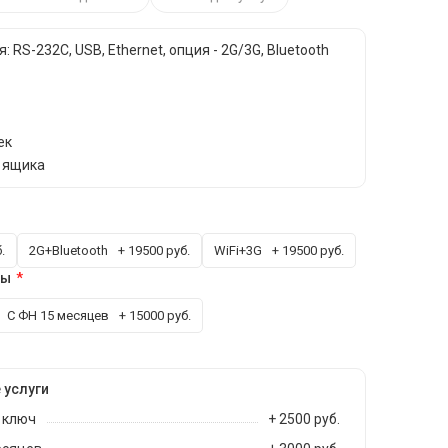
 RS-232С, USB, Ethernet, опция - 2G/3G, Bluetooth
ек
 ящика
.
2G+Bluetooth
+ 19500 руб.
WiFi+3G
+ 19500 руб.
сы
С ФН 15 месяцев
+ 15000 руб.
 услуги
 ключ
+ 2500 руб.