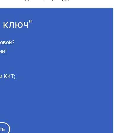
д ключ"
говой?
ии!
и ККТ;
ть