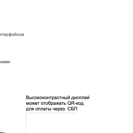
 интерфейсом
емами