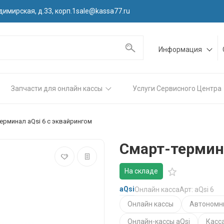
димирская, д.33, корп.1
sale@kassa77.ru
Информация
Запчасти для онлайн кассы
Услуги Сервисного Центра
ерминал aQsi 6 с эквайрингом
Смарт-термина
На складе
aQsi
Онлайн касса
Арт: aQsi 6
Онлайн кассы
Автономн
Онлайн-кассы aQsi
Касс