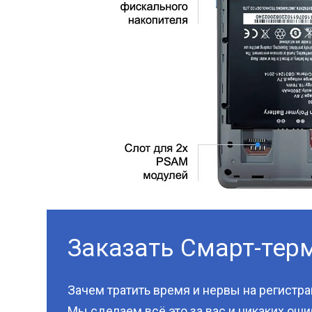
Заказать Смарт-терм
Зачем тратить время и нервы на регистр
Мы сделаем всё это за вас и никаких оши