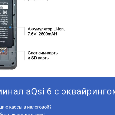
инал aQsi 6 с эквайринго
ацию кассы в налоговой?
бок при регистрации!