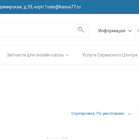
димирская, д.33, корп.1
sale@kassa77.ru
Информация
Запчасти для онлайн кассы
Услуги Сервисного Центра
Сортировка: По умолчанию