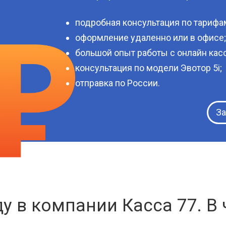
подробная консультация по тарифа
оформление удаленно или в офисе;
большой опыт работы с онлайн кас
консультация по модели Эвотор 5i;
отправка по России.
За
ду в компании Касса 77. В