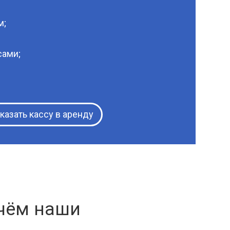
м;
сами;
казать кассу в аренду
 чём наши