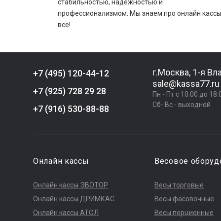
стабильностью, надежностью и
профессионализмом. Мы знаем про онлайн касс
всё!
г.Москва, 1-я Вл
+7 (495) 120-44-12
sale@kassa77.ru
+7 (925) 728 29 28
Пн - Пт с 10.00 до 18
Сб- Вс - выходной
+7 (916) 530-88-88
Онлайн кассы
Весовое оборуд
Онлайн кассы ЭВОТОР
Весы торговые
Онлайн кассы ДРИМКАС
Весы фасовочные
Онлайн кассы АТОЛ
Весы порционные