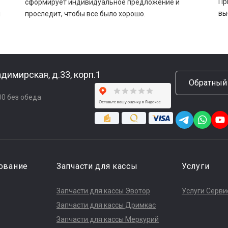
Пр
сформирует индивидуальное предложение и
вы
ы
проследит, чтобы все было хорошо.
адимирская, д.33, корп.1
Обратный
.00 без обеда
ование
Запчасти для кассы
Услуги
Запчасти для кассы Эвотор
Услуги Серви
Запчасти для кассы Дримкас
Запчасти для кассы Меркурий