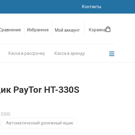
Контакты
Сравнение
Избранное
Корзина
Мой аккаунт
Касса в рассрочку
Касса в аренду
к PayTor HT-330S
-330S
Автоматический денежный ящик