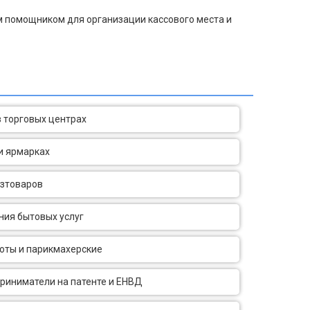
м помощником для организации кассового места и
 торговых центрах
и ярмарках
озтоваров
ния бытовых услуг
оты и парикмахерские
риниматели на патенте и ЕНВД