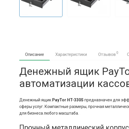
0
Описание
Характеристики
Отзывов
Денежный ящик PayTo
автоматизации кассо
Денежный ящик
PayTor HT-330S
предназначен для эффе
сферы услуг. Компактные размеры, прочная металличе
для бизнеса любого масштаба.
Прочный металлический корпус