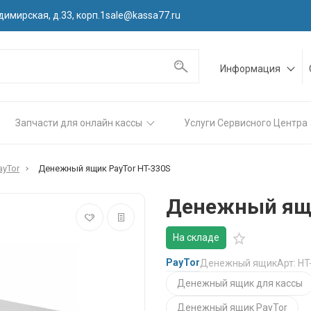
димирская, д.33, корп.1
sale@kassa77.ru
Информация
Запчасти для онлайн кассы
Услуги Сервисного Центра
yTor
Денежный ящик PayTor HT-330S
Денежный ящи
На складе
PayTor
Денежный ящик
Арт: HT
Денежный ящик для кассы
Денежный ящик PayTor