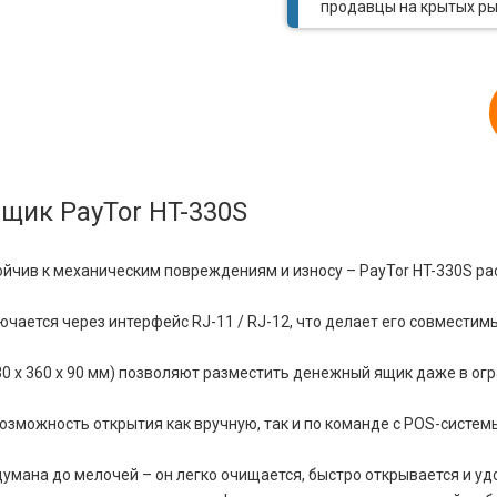
продавцы на крытых р
щик PayTor HT-330S
йчив к механическим повреждениям и износу – PayTor HT-330S рас
ается через интерфейс RJ-11 / RJ-12, что делает его совместим
 x 360 x 90 мм) позволяют разместить денежный ящик даже в ог
озможность открытия как вручную, так и по команде с POS-систе
умана до мелочей – он легко очищается, быстро открывается и уд