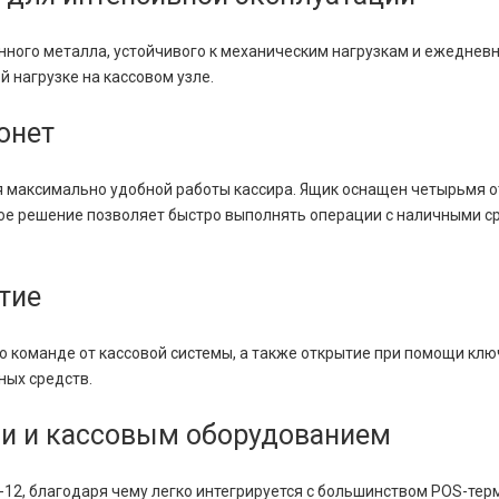
нного металла, устойчивого к механическим нагрузкам и ежеднев
 нагрузке на кассовом узле.
онет
я максимально удобной работы кассира. Ящик оснащен четырьмя 
ое решение позволяет быстро выполнять операции с наличными 
тие
команде от кассовой системы, а также открытие при помощи ключ
ных средств.
и и кассовым оборудованием
2, благодаря чему легко интегрируется с большинством POS-терм