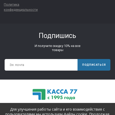
Политика
конфиденциальности
Подпишись
И получите скидку 10% на все
товары
ПОДПИСАТЬСЯ
Для улучшения работы сайта и его взаимодействия с
© Copyright 1995-2025. Все права защищены.
пользователями мы используем файлы cookie. Продолжая