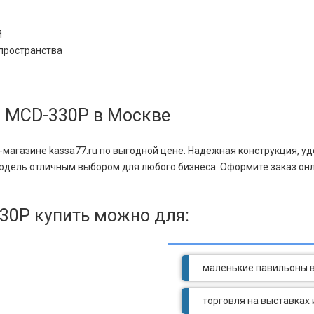
й
пространства
 MCD-330Р в Москве
агазине kassa77.ru по выгодной цене. Надежная конструкция, уд
одель отличным выбором для любого бизнеса. Оформите заказ онл
0Р купить можно для:
маленькие павильоны в
торговля на выставках 