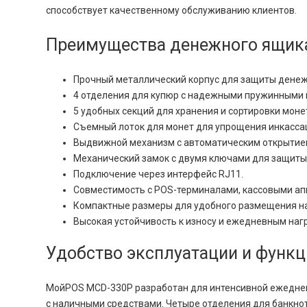
способствует качественному обслуживанию клиентов.
Преимущества денежного ящик
Прочный металлический корпус для защиты денеж
4 отделения для купюр с надежными пружинными
5 удобных секций для хранения и сортировки моне
Съемный лоток для монет для упрощения инкасса
Выдвижной механизм с автоматическим открытие
Механический замок с двумя ключами для защиты
Подключение через интерфейс RJ11.
Совместимость с POS-терминалами, кассовыми ап
Компактные размеры для удобного размещения на
Высокая устойчивость к износу и ежедневным наг
Удобство эксплуатации и функ
МойPOS MCD-330Р разработан для интенсивной ежедневн
с наличными средствами. Четыре отделения для банкн