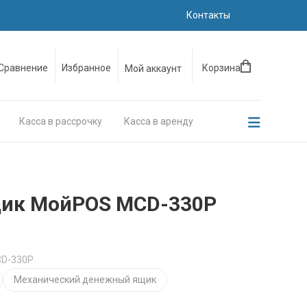
Контакты
Сравнение
Избранное
Корзина
Мой аккаунт
Касса в рассрочку
Касса в аренду
ик МойPOS MCD-330Р
CD-330Р
Механический денежный ящик