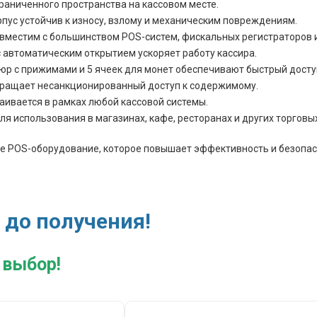
аниченного пространства на кассовом месте.
пус устойчив к износу, взлому и механическим повреждениям.
вместим с большинством POS-систем, фискальных регистраторов и
автоматическим открытием ускоряет работу кассира.
юр с прижимами и 5 ячеек для монет обеспечивают быстрый доступ
вращает несанкционированный доступ к содержимому.
аивается в рамках любой кассовой системы.
я использования в магазинах, кафе, ресторанах и других торговых
е POS-оборудование, которое повышает эффективность и безопас
 до получения!
 выбор!