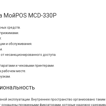
а МойPOS MCD-330Р
ных средств.
 прижимами.
т.
ции и обслуживания.
м.
 от несанкционированного доступа.
паратами и чековыми принтерами.
 рабочем месте.
рузкам.
циональность
ой эксплуатации. Внутреннее пространство организовано таким 
от оснащены пружинными фиксаторами, которые надежно удержива