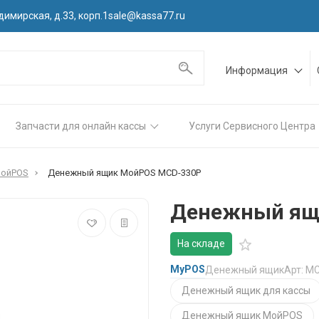
димирская, д.33, корп.1
sale@kassa77.ru
Информация
Запчасти для онлайн кассы
Услуги Сервисного Центра
МойPOS
Денежный ящик МойPOS MCD-330Р
Денежный ящ
На складе
MyPOS
Денежный ящик
Арт: M
Денежный ящик для кассы
Денежный ящик МойPOS