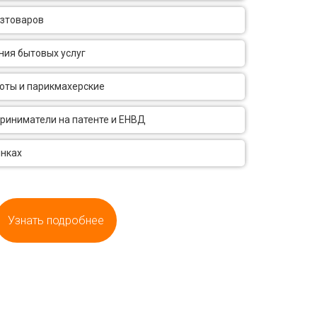
озтоваров
ния бытовых услуг
оты и парикмахерские
риниматели на патенте и ЕНВД
ынках
Узнать подробнее