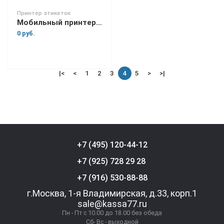
Принтер этикеток
Мобильный принтер этикеток Urovo K419B
0 руб.
|<
<
1
2
3
4
5
>
>|
+7 (495) 120-44-12
+7 (925) 728 29 28
+7 (916) 530-88-88
г.Москва, 1-я Владимирская, д.33, корп.1
sale@kassa77.ru
Пн - Пт с 10.00 до 18.00 без обеда
Сб- Вс - выходной