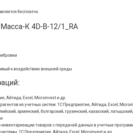
вляется бесплатно.
 Масса-К 4D-B-12/1_RA
либровки
йчивый к воздействию внешней среды
раций:
, Айтида, Excel, Microinvest и др.
агентов из учетных систем: 1С:Предприятие, Айтида, Excel, Microin
ийский, армянский, болгарский, грузинский, казахский, латышский
ми
 и инвентаризации товаров с передачей данных в учетные програ
истемы: 1С:Предприятие, Айтида, Excel, Microinvest и др.