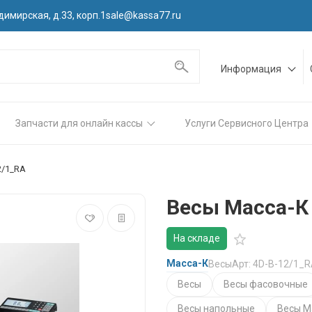
димирская, д.33, корп.1
sale@kassa77.ru
Информация
Запчасти для онлайн кассы
Услуги Сервисного Центра
2/1_RA
Весы Масса-К
На складе
Масса-К
Весы
Арт: 4D-B-12/1_
Весы
Весы фасовочные
Весы напольные
Весы М