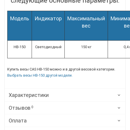
следующие основные параметры:
Модель
Индикатор
Максимальный
Минима
вес
ве
HB-150
Светодиодный
150 кг
0,4 
Купить весы CAS HB-150 можно и в другой весовой категории.
Выбрать весы HB-150 другой модели.
Характеристики
Отзывов
0
Оплата